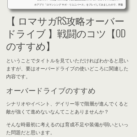
ホアプリ「ロマンシング サガ・リユニバース」をプレイしてみましたので、序盤
の進め方やら何やらを高速で紹介していきます。因みに現在の私のプレイ状況は
【 ロマサガRS攻略オーバー
こんな感じ（今回は最初に現状から紹介）結構時間があったので何とかランク50
を超えました。また、SSキャラもミッション報酬分も含めれば5体となっていま
す。【 ロマンシング サガ・リユニバース攻略 】初心者プレイ【序盤基...
ドライブ 】戦闘のコツ【OD
のすすめ】
ということでタイトルを見ていただければわかると思い
ますが、要はオーバードライブの使いどころに関連した
内容です。
オーバードライブのすすめ
シナリオやイベント、デイリー等で階層が進んでくると
敵が強くて進めないなんてことありませんか？
そんな時最初に考えるのは育成不足や装備が弱いといっ
た問題だと思います。