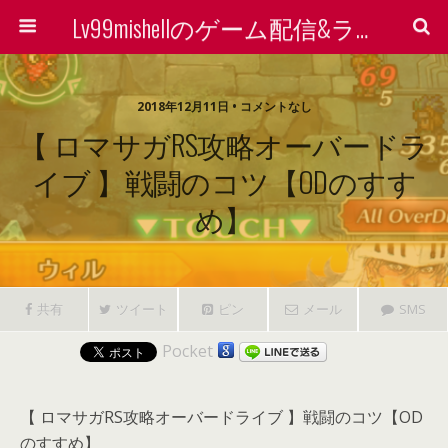
Lv99mishellのゲーム配信&ライン着せ替えで稼ぐ方法を検証する会
2018年12月11日 • コメントなし
【 ロマサガRS攻略オーバードラ
イブ 】戦闘のコツ【ODのすす
め】
共有
ツイート
ピン
メール
SMS
Pocket
【 ロマサガRS攻略オーバードライブ 】戦闘のコツ【OD
のすすめ】