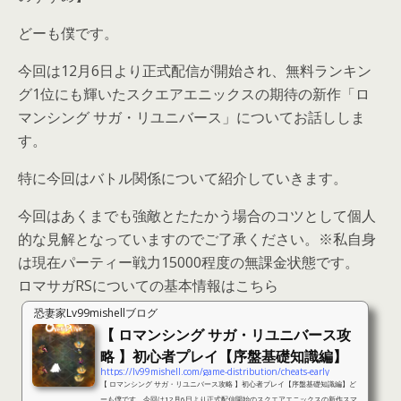
どーも僕です。
今回は12月6日より正式配信が開始され、無料ランキン
グ1位にも輝いたスクエアエニックスの期待の新作「ロ
マンシング サガ・リユニバース」についてお話ししま
す。
特に今回はバトル関係について紹介していきます。
今回はあくまでも強敵とたたかう場合のコツとして個人
的な見解となっていますのでご了承ください。※私自身
は現在パーティー戦力15000程度の無課金状態です。
ロマサガRSについての基本情報はこちら
恐妻家Lv99mishellブログ
【 ロマンシング サガ・リユニバース攻
略 】初心者プレイ【序盤基礎知識編】
https://lv99mishell.com/game-distribution/cheats-early
【 ロマンシング サガ・リユニバース攻略 】初心者プレイ【序盤基礎知識編】ど
ーも僕です。今回は12月6日より正式配信開始のスクエアエニックスの新作スマ