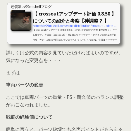
恐妻家Lv99mishellブログ
【 crossoutアップデート評価 0.8.50 】
についての紹介と考察【神調整？ 】
https://lv99mishell.com/game-distribution/crossout-update-0-8-50
【 crossoutアップデート評価 0.8.50】についての紹介と考察【神調整？ 】どー
も僕です。今日は【crossout】1月23日の アップデート 内容をご紹介＆勝手に
考察（ただし詳細な検証はしていません）をしていこうかね。今回はアップデー
ト内容全ての紹介ではなく、勝手に厳選した部分のみの紹介になります。また、
すべての内容は公式サイトよりご確認ください。アップデート 内容それではまず
詳しくは公式の内容を見ていただければよいのですが、
1月23日のアップデート内容を見ていきましょう。公式はこちらから ゲーム内イ
気になった変更点を・・・
ベント「パイロマニア」」イベント内容※公式より引用このイベン...
まずは
車両パーツの変更
ここでは車両パーツの重量・PS・耐久値のバランス調整
がおこなわれました。
戦闘の経験値について
簡単に言うと、パーツ破壊でも名声ポイントがもらえる