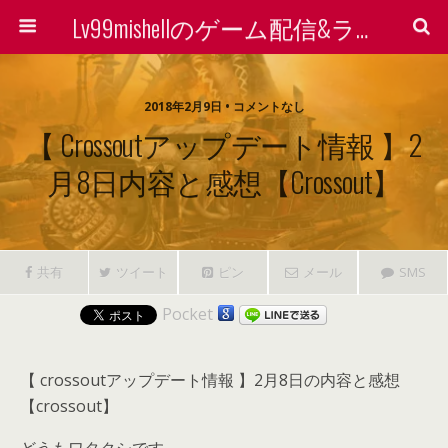
Lv99mishellのゲーム配信&ライン着せ替えで稼ぐ方法を検証する会
2018年2月9日 • コメントなし
【 Crossoutアップデート情報 】2
月8日内容と感想【crossout】
共有
ツイート
ピン
メール
SMS
Pocket
【 crossoutアップデート情報 】2月8日の内容と感想
【crossout】