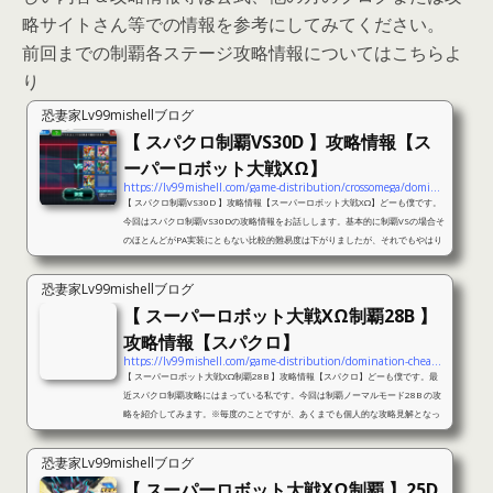
略サイトさん等での情報を参考にしてみてください。
前回までの制覇各ステージ攻略情報についてはこちらよ
り
恐妻家Lv99mishellブログ
【 スパクロ制覇VS30D 】攻略情報【ス
ーパーロボット大戦XΩ】
https://lv99mishell.com/game-distribution/crossomega/domination-vs30d-cheats
【 スパクロ制覇VS30D 】攻略情報【スーパーロボット大戦XΩ】どーも僕です。
今回はスパクロ制覇VS30Dの攻略情報をお話しします。基本的に制覇VSの場合そ
のほとんどがPA実装にともない比較的難易度は下がりましたが、それでもやはり
後半のステージはいまだクリアが厳しい状況となっていると言えると思います。
そこで今回はVS30Dを攻略すべく試行錯誤してみましたので、ご紹介します。例
恐妻家Lv99mishellブログ
によって私の所持ユニット等での情報ですので、これで誰でも簡単にクリアでき
【 スーパーロボット大戦XΩ制覇28B 】
るということではありませんが、未クリアの方が少しでもヒントになれば幸...
攻略情報【スパクロ】
https://lv99mishell.com/game-distribution/domination-cheats-28b
【 スーパーロボット大戦XΩ制覇28B 】攻略情報【スパクロ】どーも僕です。最
近スパクロ制覇攻略にはまっている私です。今回は制覇ノーマルモード28B の攻
略を紹介してみます。※毎度のことですが、あくまでも個人的な攻略見解となっ
ていますので、必ずしも皆さんの環境に適しているわけではありませんのでその
辺はご了承ください。その他、現在「スーパーロボット大戦XΩ」ではイベント
恐妻家Lv99mishellブログ
「愛と冥府の戦士」が開催されています。このイベントでは条件を達成すると大
【 スーパーロボット大戦XΩ制覇 】25D,
器SSRチケットが手に入るほか、Pエメラルドもイベント報酬として入手でき...