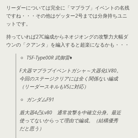
リーダーについては完全に「マブラブ」イベントの名残
ですね・・・その他はゲッター2号までは分身持ちユニ
ットです。
持っていれば27C編成からネオジオングの攻撃力大幅ダ
ウンの「クアンタ」を編入すると超楽になるかも・・・
TSF-Type00R 武御雷♦
F大器マブラブイベントガシャ～大器化LV80。
今回のステージクリアには全く関係ない編成
（リーダースキルもVSに対応）
ガンダムF91
盾大器4凸Lv80 通常攻撃を中確立分身。最近
使ってないからって理由で編成。（結構優秀
だと思う）