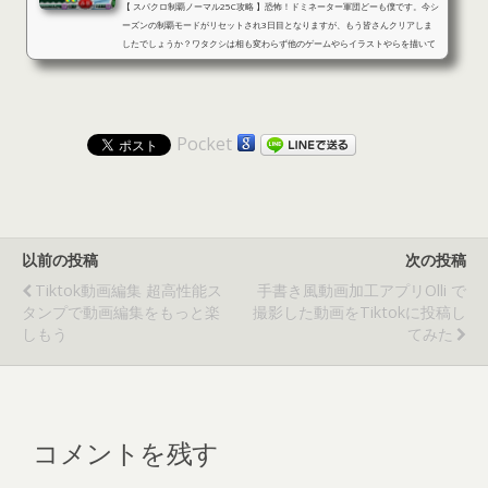
【 スパクロ制覇ノーマル25C攻略 】恐怖！ドミネーター軍団どーも僕です。今シ
ーズンの制覇モードがリセットされ3日目となりますが、もう皆さんクリアしま
したでしょうか？ワタクシは相も変わらず他のゲームやらイラストやらを描いて
いるおかげでのんびりとしたスパクロライフを送っています。因みにイベントに
ついてはイベガシャを大体400枚ほど引いてSSR2枚（しょぼくて言えないユニッ
ト）とイベントガシャΩではゲッター號君（これは他の制覇モードで使えるから
良し）が出たのでもう1週くらいしても良いかな？という感じです。で、今...
Pocket
以前の投稿
次の投稿
Tiktok動画編集 超高性能ス
手書き風動画加工アプリOlli で
タンプで動画編集をもっと楽
撮影した動画をTiktokに投稿し
しもう
てみた
コメントを残す