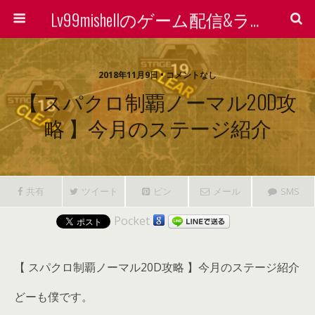
Lv99mishellのゲーム配信&ライン着せ替えで稼ぐ方法を検証する会
2018年11月9日 • コメントなし
【 スパクロ制覇ノーマル20D攻
略 】今月のステージ紹介
共有
ツイート
ピン
メール
SMS
Pocket
【 スパクロ制覇ノーマル20D攻略 】今月のステージ紹介
どーも僕です。