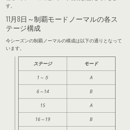
す。
11月8日～制覇モードノーマルの各ス
テージ構成
今シーズンの制覇ノーマルの構成は以下の通りとなって
います。
ステージ
モード
1～５
A
6～14
B
15
A
16～19
B