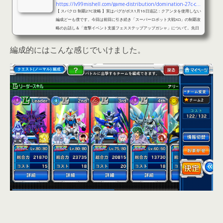
https://lv99mishell.com/game-distribution/domination-27c-cheats
【 スパクロ 制覇27C攻略 】実はバグがボス1月16日追記：クアンタを使用しない
編成どーも僕です。今回は前回に引き続き「スーパーロボット大戦XΩ」の制覇攻
略のお話し＆「進撃イベント支援フェスステップアップガシャ」について。先日
より新たに「スパクロ」配信を始めた私ですが、その時の配信で制覇ノーマル27
C のクリアの編成や操作などを実況しているのでご紹介します。※なお今回の攻
編成的にはこんな感じでいけました。
略説明について私の説明能力不足のためわかりにくい部分が多く含まれると思い
ますが、その辺はご了承ください。なおこの攻略記事はある程度ユニッ...