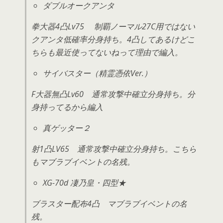
ダブルオークアンタ
拳大器4凸Lv75
制覇ノーマル27C用ではない
クアンタ
低確率分身持ち。4凸してあるけどこ
ちらも最近使ってないねって理由で編入。
サイバスター（精霊憑依Ver.）
F大器無凸Lv60 通常攻撃中確立分身持ち。分
身持ってるから編入
真ゲッター２
射1凸LV65 通常攻撃中確立分身持ち。こちら
もマブラブイベントの名残。
XG-70d 凄乃皇・四型★
ブラスター配布4凸 マブラブイベントの名
残。