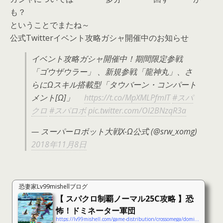
も？
ということでまたね～
公式Twitterイベント攻略ガシャ開催中のお知らせ
イベント攻略ガシャ開催中！期間限定参戦
「ゴウザウラー」 、新規参戦「龍神丸」、さ
らにΩスキル搭載型「タウバーン・コンパート
メント[Ω]」
https://t.co/MpXMLPfmIT
#スパ
クロ
#スパロボ
pic.twitter.com/Ol2BNzqR3a
— スーパーロボット大戦X-Ω公式 (@srw_xomg)
2018年11月8日
恐妻家Lv99mishellブログ
【 スパクロ制覇ノーマル25C攻略 】恐
怖！ドミネーター軍団
https://lv99mishell.com/game-distribution/crossomega/domination-25c-cheats