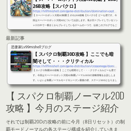
26B攻略【スパクロ】
https://lv99mishell.com/game-distribution/domination-capture-25d-26b
【 スーパーロボット大戦XΩ制覇 】25D,26B攻略【スパクロ】どーも僕です。今
回はスーパーロボット大戦XΩについてお話します。私が日々プレイしているソシ
ャゲの中で一番古くからプレイしているゲームの一つで、以前このブログでもご
紹介しましたが、先日たまたま配信したときに丁度制覇モードを攻略していたの
で、その時の動画とともにご紹介します。制覇VS30D攻略記事はこちら最新記事
最新記事
【 スーパーロボット大戦XΩ制覇 】25D,26B攻略【スパクロ】それでは25D、26
Bの攻略情報をお話する前に簡単にこのモードについてお話します。制覇モー...
恐妻家Lv99mishellブログ
【 スパクロ制覇30D攻略 】ここでも暗
闇そして・・・クリティカル
https://lv99mishell.com/game-distribution/crossomega/domination-30d
【 スパクロ制覇30D攻略 】ここでも暗闇そして・・・クリティカルどーも僕で
す。今回はスーパーロボット大戦XΩ制覇ノーマル30Dの攻略情報をお話ししま
す。いよいよ制覇ノーマルモード今シーズン最後の砦、ステージ30Dとなりまし
た。今月の制覇ノーマルモードもなかなか難解なステージが多かったと思いま
【 スパクロ制覇ノーマル20D
す。制覇モード自体それなりのユニットがそろっていないとクリア自体困難なコ
ンテンツですが、今現在の手持ちでどこまでできるかという楽しみもあるコンテ
ンツでもあります。そんなこんなで、今月制覇ノーマルモード最後のステージ
攻略 】今月のステージ紹介
を...
それでは制覇20Dの攻略の前に今月（8日リセット）の制
覇モードノーマルの各ステージ構成を紹介していきま