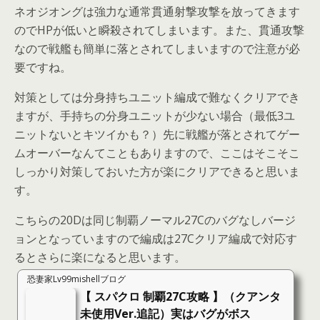
ネオジオングは強力な通常貫通射撃攻撃を放ってきます
のでHPが低いと瞬殺されてしまいます。また、貫通攻撃
なので戦艦も簡単に落とされてしまいますので注意が必
要ですね。
対策としては分身持ちユニット編成で難なくクリアでき
ますが、手持ちの分身ユニットが少ない場合（最低3ユ
ニットないとキツイかも？）先に戦艦が落とされてゲー
ムオーバーなんてこともありますので、ここはそこそこ
しっかり対策しておいた方が楽にクリアできると思いま
す。
こちらの20Dは同じ制覇ノーマル27Cのバグなしバージ
ョンとなっていますので編成は27Cクリア編成で対応す
るとさらに楽になると思います。
恐妻家Lv99mishellブログ
【 スパクロ 制覇27C攻略 】（クアンタ
未使用Ver.追記）実はバグがボス