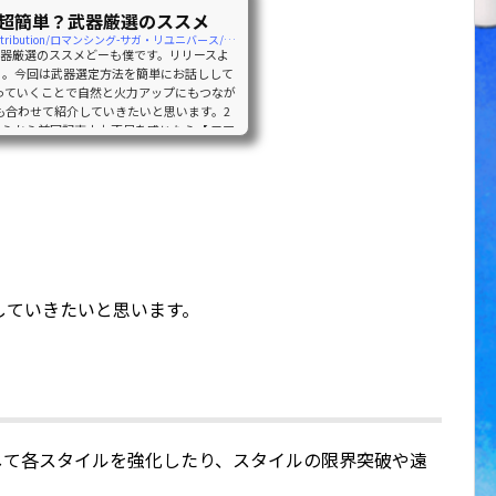
 】超簡単？武器厳選のススメ
https://lv99mishell.com/game-distribution/ロマンシング-サガ・リユニバース/weapon-carefully
？武器厳選のススメどーも僕です。リリースよ
」。今回は武器選定方法を簡単にお話しして
っていくことで自然と火力アップにもつなが
も合わせて紹介していきたいと思います。2
らから前回記事火力不足を感じたら【 ロマ
ガRSではスタイルによって装備できる武器が
～Sランク（現時点）にわかれていてランクに
していきたいと思います。
して各スタイルを強化したり、スタイルの限界突破や遠