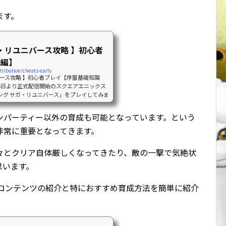
ます。
ガ・リユニバース攻略 】初心者
識編】
tribution/cheats-early
バース攻略 】初心者プレイ【序盤基礎知識
6日より正式配信開始のスクエアエニックス
ング サガ・リユニバース」をプレイしてみま
やらを高速で紹介していきます。因みに現在
（今回は最初に現状から紹介）結構時間があ
ンパーティー以外の育成も可能となっています。という
ました。また、SSキャラもミッション報酬分
非常に重要となってきます。
【 ロマンシング サガ・リユニバース攻略 】
々とクリア自体厳しくなってきたり、敵の一撃で気絶状
思います。
成コンテンツの紹介と特におすすめ育成方法を簡単に紹介