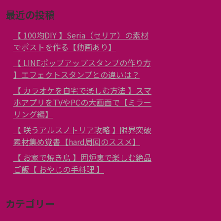
最近の投稿
【 100均DIY 】Seria（セリア）の素材
でポストを作る【動画あり】
【 LINEポップアップスタンプの作り方
】エフェクトスタンプとの違いは？
【 カラオケを自宅で楽しむ方法 】スマ
ホアプリをTVやPCの大画面で【ミラー
リング編】
【 咲うアルスノトリア攻略 】限界突破
素材集め覚書【hard周回のススメ】
【 お家で焼き鳥 】囲炉裏で楽しむ絶品
ご飯【 おやじの手料理 】
カテゴリー