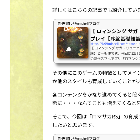
詳しくはこちらの記事でも紹介してい
恐妻家Lv99mishellブログ
【 ロマンシング サ
プレイ【序盤基礎知
https://lv99mishell.com/game-dis
【 ロマンシング サガ・リユニ
編】どーも僕です。今回は12月
の新作スマホアプリ「ロマンシ
したので、序盤の進め方やら何
の私のプレイ状況はこんな感じ
その他にこのゲームの特徴としてメイ
ったので何とかランク50を超え
か他のスタイルも育成していくことが
も含めれば5体となっています。
初心者プレイ【序盤基...
各コンテンツをかなり進めてくると段
態に・・・なんてことも増えてくると
そこで、今回は「ロマサガRS」の育
したいと思います。
恐妻家Lv99mishellブログ