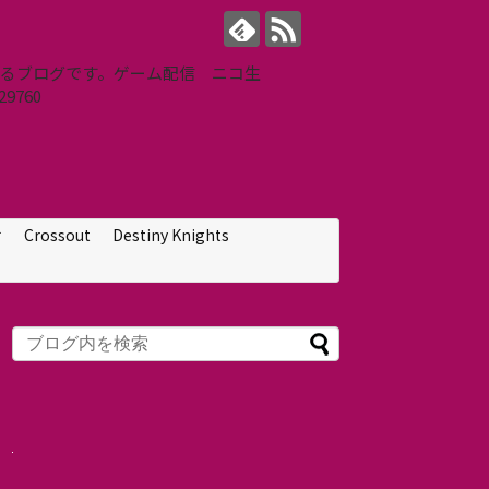
せするブログです。ゲーム配信 ニコ生
9760
せ
Crossout
Destiny Knights