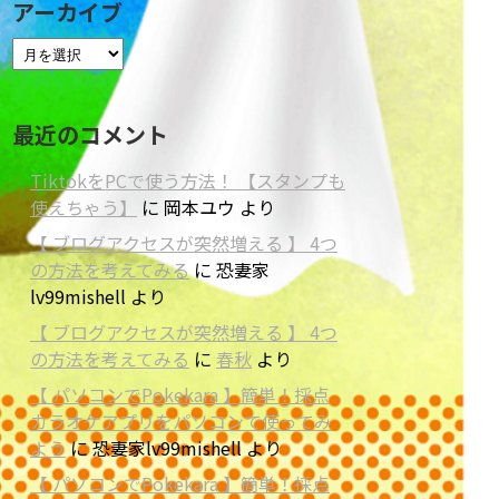
アーカイブ
最近のコメント
TiktokをPCで使う方法！ 【スタンプも
使えちゃう】
に
岡本ユウ
より
【 ブログアクセスが突然増える 】 4つ
の方法を考えてみる
に
恐妻家
lv99mishell
より
【 ブログアクセスが突然増える 】 4つ
の方法を考えてみる
に
春秋
より
【 パソコンでPokekara 】簡単！採点
カラオケアプリをパソコンで使ってみ
よう
に
恐妻家lv99mishell
より
【 パソコンでPokekara 】簡単！採点