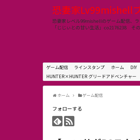
恐妻家Lv99mishel
恐妻家レベル99mishellのゲーム配
「じじぃとの甘い生活」co2176238 その他 LIN
ゲーム配信
ラインスタンプ
ホーム
DIY
HUNTER×HUNTER グリードアドベンチャー
ホーム
ゲーム配信
フォローする