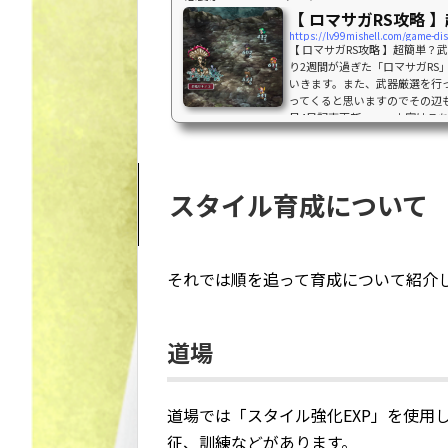
【 ロマサガRS攻略
【 ロマサガRS攻略 】超簡単
り2週間が過ぎた「ロマサガRS
いきます。また、武器厳選を行
ってくると思いますのでその辺
月4日記事更新・・・内容はこち
サガRS攻略 】武器厳選ロマサ
決まっています。武器自体はB
よって武器威力などの能力...
スタイル育成について
それでは順を追って育成について紹介
道場
道場では「スタイル強化EXP」を使用
征、訓練などがあります。