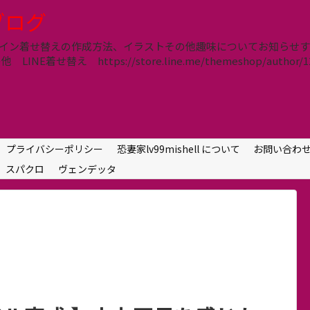
lブログ
信、ライン着せ替えの作成方法、イラストその他趣味についてお知ら
E着せ替え https://store.line.me/themeshop/author/12
プライバシーポリシー
恐妻家lv99mishell について
お問い合わ
スパクロ
ヴェンデッタ