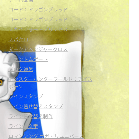
コード：ドラゴンブラッド
コード：ドラゴンブラッド
スカイフォートプリンセス
スパクロ
ダークアベンジャークロス
ファントムゲート
ブログ運営
モンスターハンターワールド：アイス
ボーン
ラインスタンプ
ライン着せ替えスタンプ
ライン着せ替え制作
ライン絵文字
ロマンシング サガ・リユニバース