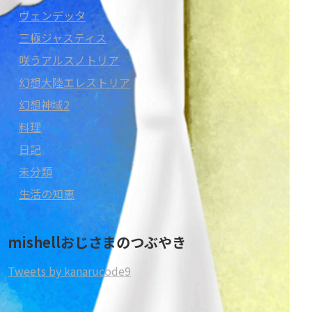
ヴェンデッタ
三極ジャスティス
咲うアルスノトリア
幻想大陸エレストリア
幻想神域2
料理
日記
未分類
生活の知恵
mishellおじさまのつぶやき
Tweets by kanarucode9