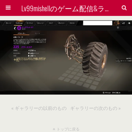
Lv99mishellのゲーム配信&ライン着せ替えで稼ぐ方法を検証する会
« ギャラリーの以前のもの
ギャラリーの次のもの »
トップに戻る