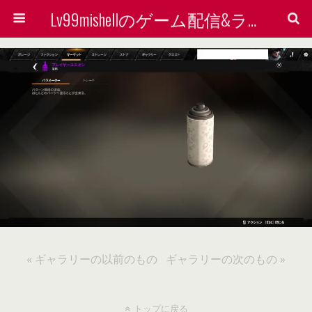
Lv99mishellのゲーム配信&ライン着せ替えで稼ぐ方法を検証する会
« ギャラリーの以前のもの
ギャラリーの次のもの »
トップに戻る