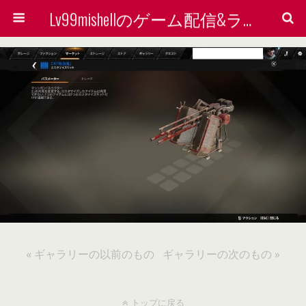
Lv99mishellのゲーム配信&ライン着せ替えで稼ぐ方法を検証する会
« ギャラリーの以前のもの
ギャラリーの次のもの »
トップに戻る