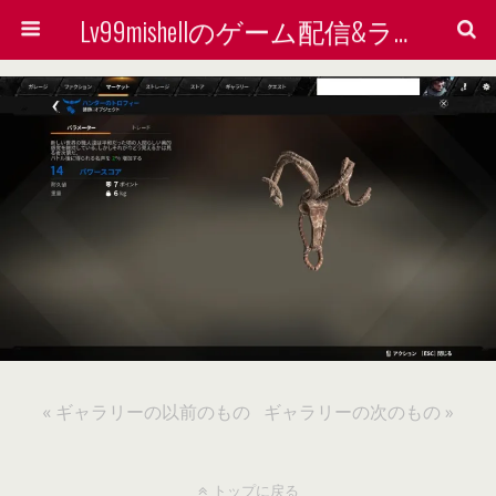
Lv99mishellのゲーム配信&ライン着せ替えで稼ぐ方法を検証する会
« ギャラリーの以前のもの
ギャラリーの次のもの »
トップに戻る