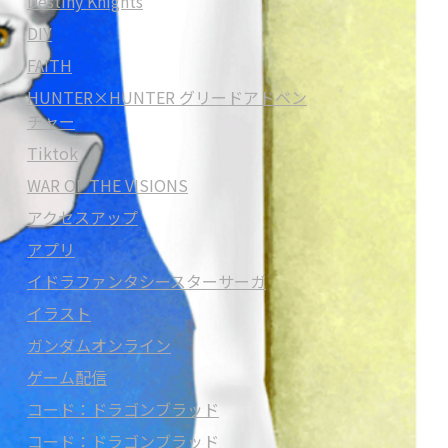
Destiny Knights
DIY
FAITH
HUNTER×HUNTER グリードアドベン
チャー
Tiktok
WAR OF THE VISIONS
アクセスアップ
アプリ
イドラファンタシースターサーガ
イラスト
ガンダムオンライン
ゲーム配信
コード：ドラゴンブラッド
コード：ドラゴンブラッド