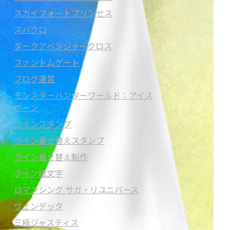
スカイフォートプリンセス
スパクロ
ダークアベンジャークロス
ファントムゲート
ブログ運営
モンスターハンターワールド：アイス
ボーン
ラインスタンプ
ライン着せ替えスタンプ
ライン着せ替え制作
ライン絵文字
ロマンシング サガ・リユニバース
ヴェンデッタ
三極ジャスティス