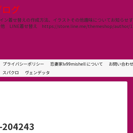
lブログ
信、ライン着せ替えの作成方法、イラストその他趣味についてお知ら
E着せ替え https://store.line.me/themeshop/author/12
プライバシーポリシー
恐妻家lv99mishell について
お問い合わ
スパクロ
ヴェンデッタ
3-204243