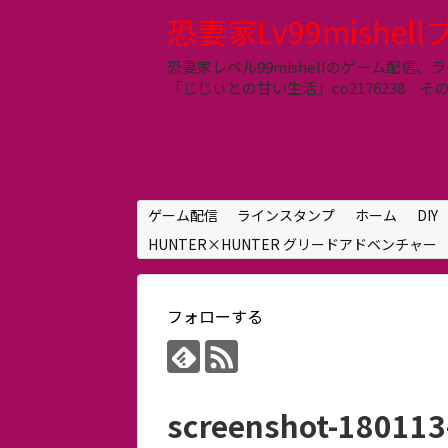
恐妻家Lv99mishel
恐妻家レベル99mishellのゲーム配
「じじぃとの甘い生活」co2176238 その他 LIN
ゲーム配信
ラインスタンプ
ホーム
DIY
HUNTER×HUNTER グリードアドベンチャー
フォローする
screenshot-18011