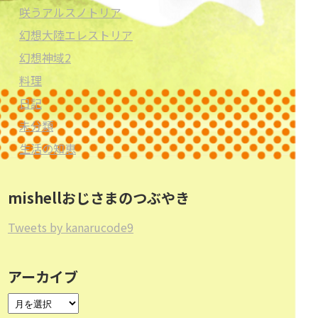
咲うアルスノトリア
幻想大陸エレストリア
幻想神域2
料理
日記
未分類
生活の知恵
mishellおじさまのつぶやき
Tweets by kanarucode9
アーカイブ