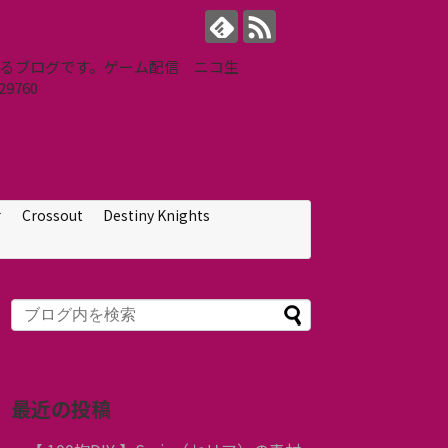
せするブログです。ゲーム配信 ニコ生
9760
せ
Crossout
Destiny Knights
最近の投稿