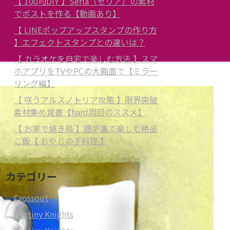
【 100均DIY 】Seria（セリア）の素材
でポストを作る【動画あり】
【 LINEポップアップスタンプの作り方
】エフェクトスタンプとの違いは？
【 カラオケを自宅で楽しむ方法 】スマ
ホアプリをTVやPCの大画面で【ミラー
リング編】
【 咲うアルスノトリア攻略 】限界突破
素材集め覚書【hard周回のススメ】
【 お家で焼き鳥 】囲炉裏で楽しむ絶品
ご飯【 おやじの手料理 】
カテゴリー
Crossout
Destiny Knights