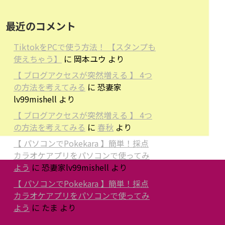
最近のコメント
TiktokをPCで使う方法！ 【スタンプも
使えちゃう】
に
岡本ユウ
より
【 ブログアクセスが突然増える 】 4つ
の方法を考えてみる
に
恐妻家
lv99mishell
より
【 ブログアクセスが突然増える 】 4つ
の方法を考えてみる
に
春秋
より
【 パソコンでPokekara 】簡単！採点
カラオケアプリをパソコンで使ってみ
よう
に
恐妻家lv99mishell
より
【 パソコンでPokekara 】簡単！採点
カラオケアプリをパソコンで使ってみ
よう
に
たま
より