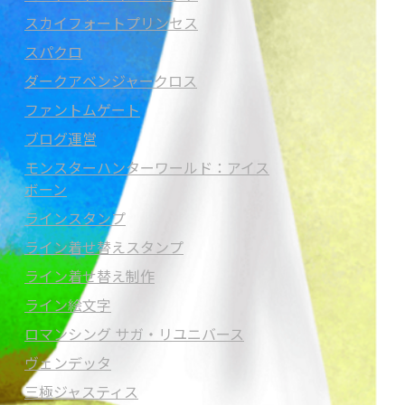
スカイフォートプリンセス
スパクロ
ダークアベンジャークロス
ファントムゲート
ブログ運営
モンスターハンターワールド：アイス
ボーン
ラインスタンプ
ライン着せ替えスタンプ
ライン着せ替え制作
ライン絵文字
ロマンシング サガ・リユニバース
ヴェンデッタ
三極ジャスティス