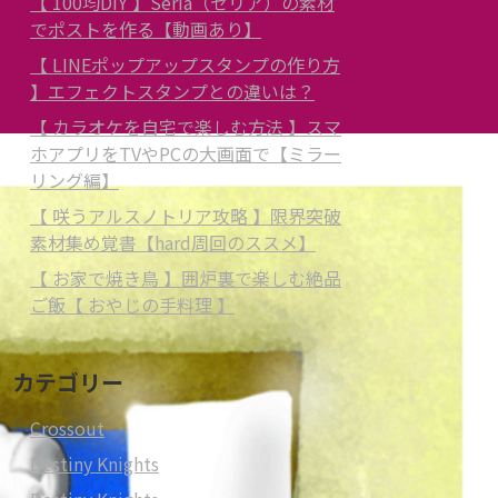
【 100均DIY 】Seria（セリア）の素材
でポストを作る【動画あり】
【 LINEポップアップスタンプの作り方
】エフェクトスタンプとの違いは？
【 カラオケを自宅で楽しむ方法 】スマ
ホアプリをTVやPCの大画面で【ミラー
リング編】
【 咲うアルスノトリア攻略 】限界突破
素材集め覚書【hard周回のススメ】
【 お家で焼き鳥 】囲炉裏で楽しむ絶品
ご飯【 おやじの手料理 】
カテゴリー
Crossout
Destiny Knights