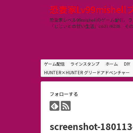
恐妻家Lv99mishel
恐妻家レベル99mishellのゲーム配
「じじぃとの甘い生活」co2176238 その他 LIN
ゲーム配信
ラインスタンプ
ホーム
DIY
HUNTER×HUNTER グリードアドベンチャー
フォローする
screenshot-18011