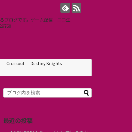
せするブログです。ゲーム配信 ニコ生
9760
せ
Crossout
Destiny Knights
最近の投稿