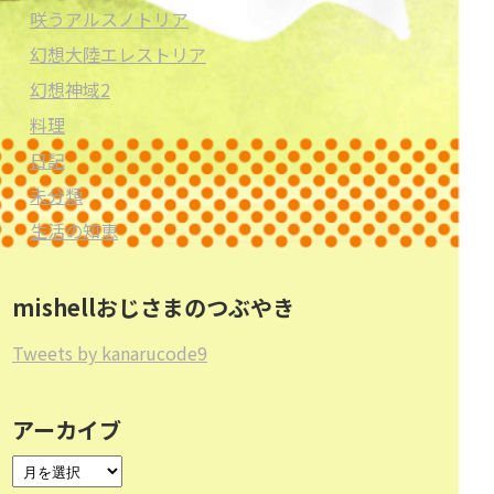
咲うアルスノトリア
幻想大陸エレストリア
幻想神域2
料理
日記
未分類
生活の知恵
mishellおじさまのつぶやき
Tweets by kanarucode9
アーカイブ