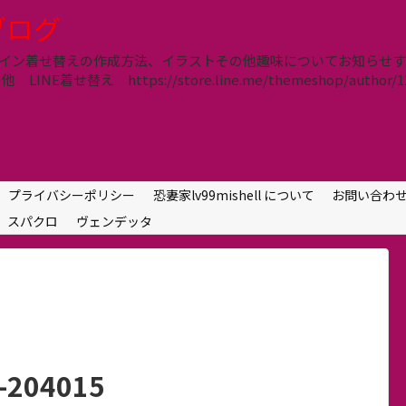
lブログ
信、ライン着せ替えの作成方法、イラストその他趣味についてお知ら
E着せ替え https://store.line.me/themeshop/author/12
プライバシーポリシー
恐妻家lv99mishell について
お問い合わ
スパクロ
ヴェンデッタ
3-204015