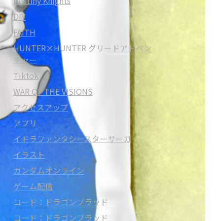
Destiny Knights
DIY
FAITH
HUNTER×HUNTER グリードアドベン
チャー
Tiktok
WAR OF THE VISIONS
アクセスアップ
アプリ
イドラファンタシースターサーガ
イラスト
ガンダムオンライン
ゲーム配信
コード：ドラゴンブラッド
コード：ドラゴンブラッド