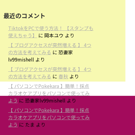
最近のコメント
TiktokをPCで使う方法！ 【スタンプも
使えちゃう】
に
岡本ユウ
より
【 ブログアクセスが突然増える 】 4つ
の方法を考えてみる
に
恐妻家
lv99mishell
より
【 ブログアクセスが突然増える 】 4つ
の方法を考えてみる
に
春秋
より
【 パソコンでPokekara 】簡単！採点
カラオケアプリをパソコンで使ってみ
よう
に
恐妻家lv99mishell
より
【 パソコンでPokekara 】簡単！採点
カラオケアプリをパソコンで使ってみ
よう
に
たま
より