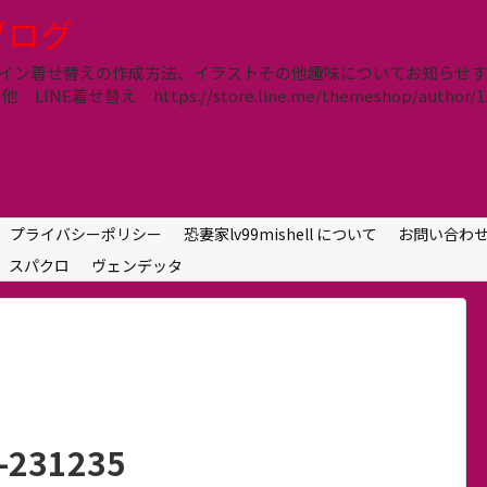
lブログ
信、ライン着せ替えの作成方法、イラストその他趣味についてお知ら
E着せ替え https://store.line.me/themeshop/author/12
プライバシーポリシー
恐妻家lv99mishell について
お問い合わ
スパクロ
ヴェンデッタ
9-231235