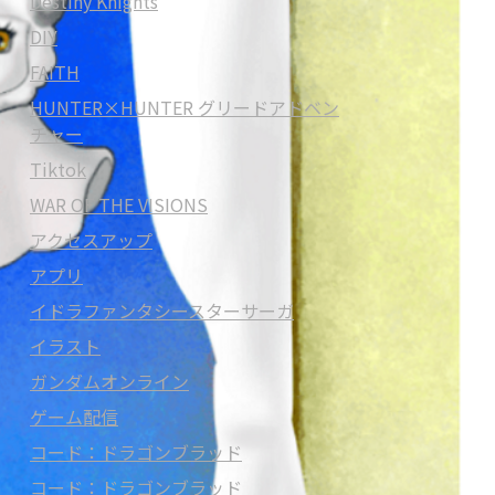
Destiny Knights
DIY
FAITH
HUNTER×HUNTER グリードアドベン
チャー
Tiktok
WAR OF THE VISIONS
アクセスアップ
アプリ
イドラファンタシースターサーガ
イラスト
ガンダムオンライン
ゲーム配信
コード：ドラゴンブラッド
コード：ドラゴンブラッド