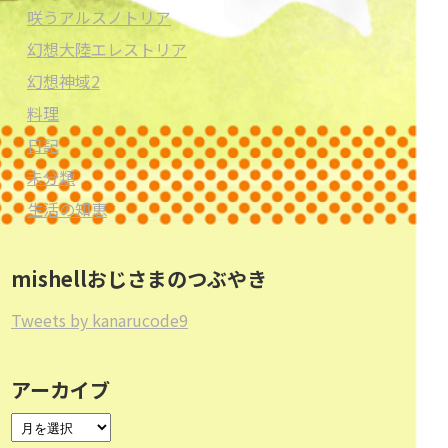
咲うアルスノトリア
幻想大陸エレストリア
幻想神域2
料理
日記
未分類
生活の知恵
mishellおじさまのつぶやき
Tweets by kanarucode9
アーカイブ