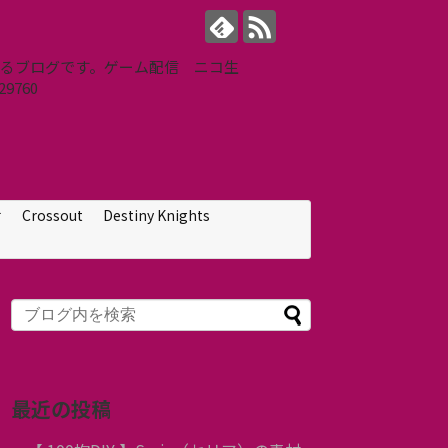
せするブログです。ゲーム配信 ニコ生
9760
せ
Crossout
Destiny Knights
最近の投稿