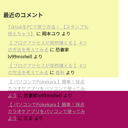
最近のコメント
TiktokをPCで使う方法！ 【スタンプも
使えちゃう】
に
岡本ユウ
より
【 ブログアクセスが突然増える 】 4つ
の方法を考えてみる
に
恐妻家
lv99mishell
より
【 ブログアクセスが突然増える 】 4つ
の方法を考えてみる
に
春秋
より
【 パソコンでPokekara 】簡単！採点
カラオケアプリをパソコンで使ってみ
よう
に
恐妻家lv99mishell
より
【 パソコンでPokekara 】簡単！採点
カラオケアプリをパソコンで使ってみ
よう
に
たま
より