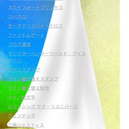
スカイフォートプリンセス
スパクロ
ダークアベンジャークロス
ファントムゲート
ブログ運営
モンスターハンターワールド：アイス
ボーン
ラインスタンプ
ライン着せ替えスタンプ
ライン着せ替え制作
ライン絵文字
ロマンシング サガ・リユニバース
ヴェンデッタ
三極ジャスティス