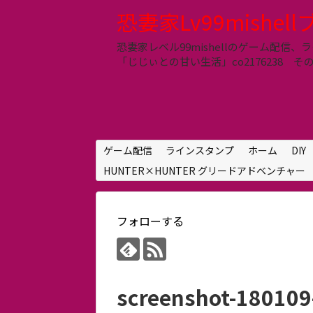
恐妻家Lv99mishel
恐妻家レベル99mishellのゲーム配
「じじぃとの甘い生活」co2176238 その他 LIN
ゲーム配信
ラインスタンプ
ホーム
DIY
HUNTER×HUNTER グリードアドベンチャー
フォローする
screenshot-18010