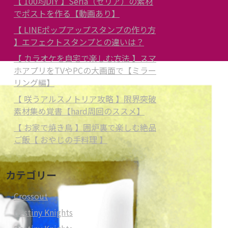
【 100均DIY 】Seria（セリア）の素材
でポストを作る【動画あり】
【 LINEポップアップスタンプの作り方
】エフェクトスタンプとの違いは？
【 カラオケを自宅で楽しむ方法 】スマ
ホアプリをTVやPCの大画面で【ミラー
リング編】
【 咲うアルスノトリア攻略 】限界突破
素材集め覚書【hard周回のススメ】
【 お家で焼き鳥 】囲炉裏で楽しむ絶品
ご飯【 おやじの手料理 】
カテゴリー
Crossout
Destiny Knights