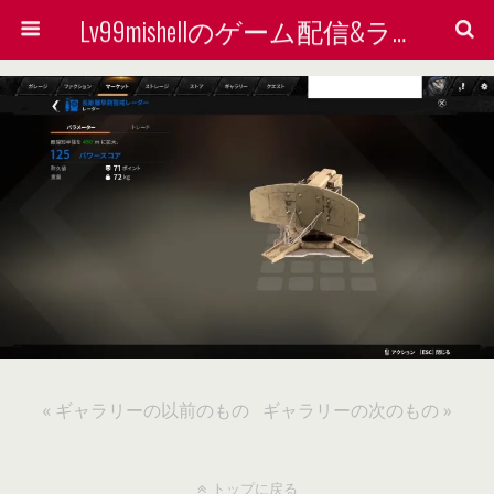
Lv99mishellのゲーム配信&ライン着せ替えで稼ぐ方法を検証する会
« ギャラリーの以前のもの
ギャラリーの次のもの »
トップに戻る