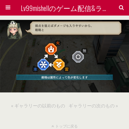
Lv99mishellのゲーム配信&ライン着せ替えで稼ぐ方法を検証する会
« ギャラリーの以前のもの
ギャラリーの次のもの »
トップに戻る