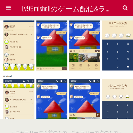
Lv99mishellのゲーム配信&ライン着せ替えで稼ぐ方法を検証する会
« ギャラリーの以前のもの
ギャラリーの次のもの »